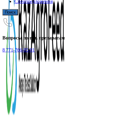
Спецпредложения
Поиск
Вопросы по вет. препаратам
8 771-766-95-91