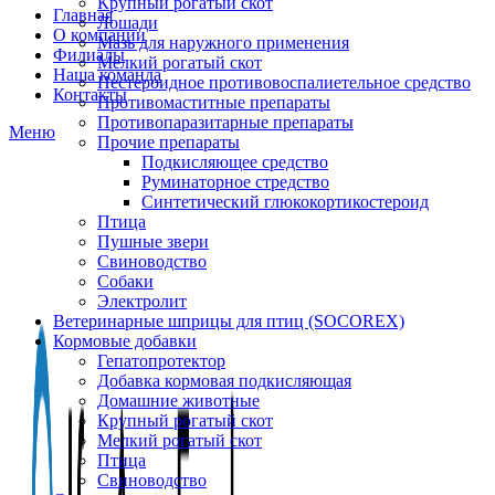
Крупный рогатый скот
Главная
Лошади
О компании
Мазь для наружного применения
Филиалы
Мелкий рогатый скот
Наша команда
Нестероидное противовоспалиетельное средство
Контакты
Противомаститные препараты
Противопаразитарные препараты
Меню
Прочие препараты
Подкисляющее средство
Руминаторное стредство
Синтетический глюкокортикостероид
Птица
Пушные звери
Свиноводство
Собаки
Электролит
Ветеринарные шприцы для птиц (SOCOREX)
Кормовые добавки
Гепатопротектор
Добавка кормовая подкисляющая
Домашние животные
Крупный рогатый скот
Мелкий рогатый скот
Птица
Свиноводство