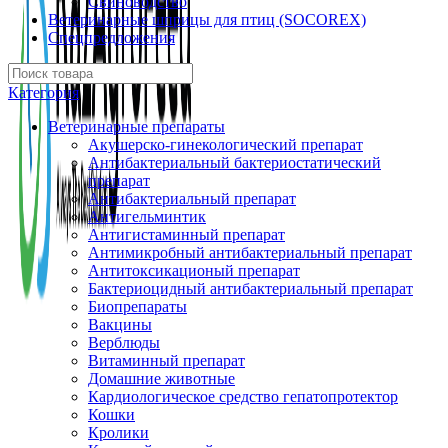
Свиноводство
Ветеринарные шприцы для птиц (SOCOREX)
Спецпредложения
Категория
Ветеринарные препараты
Акушерско-гинекологический препарат
Антибактериальный бактериостатический
препарат
Антибактериальный препарат
Антигельминтик
Антигистаминный препарат
Антимикробный антибактериальный препарат
Антитоксикационый препарат
Бактериоцидный антибактериальный препарат
Биопрепараты
Вакцины
Верблюды
Витаминный препарат
Домашние животные
Кардиологическое средство гепатопротектор
Кошки
Кролики