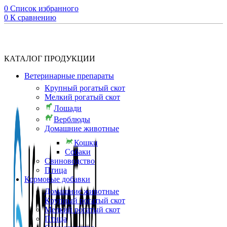
0
Список избранного
0
К сравнению
КАТАЛОГ ПРОДУКЦИИ
Ветеринарные препараты
Крупный рогатый скот
Мелкий рогатый скот
Лошади
Верблюды
Домашние животные
Кошки
Собаки
Свиноводство
Птица
Кормовые добавки
Домашние животные
Крупный рогатый скот
Мелкий рогатый скот
Птица