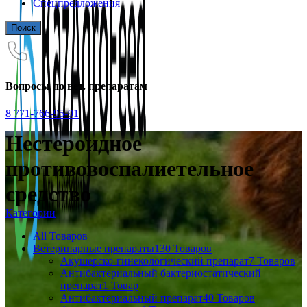
Спецпредложения
Поиск
Вопросы по вет. препаратам
8 771-766-95-91
Нестероидное
противовоспалиетельное
средство
Категории
All
Товаров
Ветеринарные препараты
130 Товаров
Акушерско-гинекологический препарат
7 Товаров
Антибактериальный бактериостатический
препарат
1 Товар
Антибактериальный препарат
40 Товаров