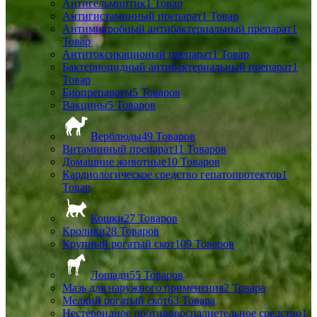
Антигельминтик
1 Товар
Антигистаминный препарат
1 Товар
Антимикробный антибактериальный препарат
1
Товар
Антитоксикационый препарат
1 Товар
Бактериоцидный антибактериальный препарат
1
Товар
Биопрепараты
5 Товаров
Вакцины
5 Товаров
Верблюды
49 Товаров
Витаминный препарат
11 Товаров
Домашние животные
10 Товаров
Кардиологическое средство гепатопротектор
1
Товар
Кошки
27 Товаров
Кролики
28 Товаров
Крупный рогатый скот
109 Товаров
Лошади
55 Товаров
Мазь для наружного применения
2 Товара
Мелкий рогатый скот
63 Товара
Нестероидное противовоспалиетельное средство
1