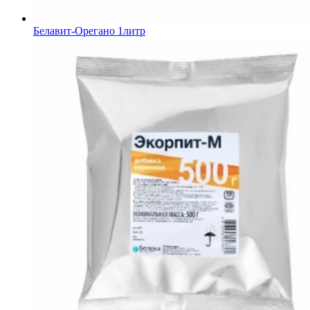
Белавит-Орегано 1литр