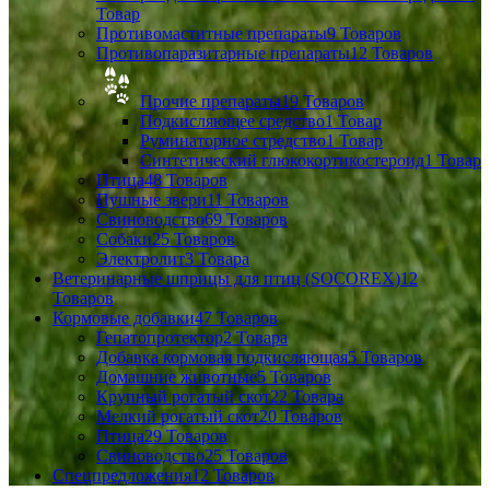
Товар
Противомаститные препараты
9 Товаров
Противопаразитарные препараты
12 Товаров
Прочие препараты
19 Товаров
Подкисляющее средство
1 Товар
Руминаторное стредство
1 Товар
Синтетический глюкокортикостероид
1 Товар
Птица
48 Товаров
Пушные звери
11 Товаров
Свиноводство
69 Товаров
Собаки
25 Товаров
Электролит
3 Товара
Ветеринарные шприцы для птиц (SOCOREX)
12
Товаров
Кормовые добавки
47 Товаров
Гепатопротектор
2 Товара
Добавка кормовая подкисляющая
5 Товаров
Домашние животные
5 Товаров
Крупный рогатый скот
22 Товара
Мелкий рогатый скот
20 Товаров
Птица
29 Товаров
Свиноводство
25 Товаров
Спецпредложения
12 Товаров