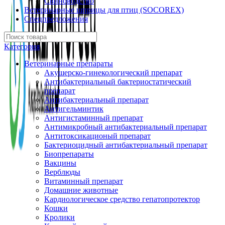
Свиноводство
Ветеринарные шприцы для птиц (SOCOREX)
Спецпредложения
Категория
Ветеринарные препараты
Акушерско-гинекологический препарат
Антибактериальный бактериостатический
препарат
Антибактериальный препарат
Антигельминтик
Антигистаминный препарат
Антимикробный антибактериальный препарат
Антитоксикационый препарат
Бактериоцидный антибактериальный препарат
Биопрепараты
Вакцины
Верблюды
Витаминный препарат
Домашние животные
Кардиологическое средство гепатопротектор
Кошки
Кролики