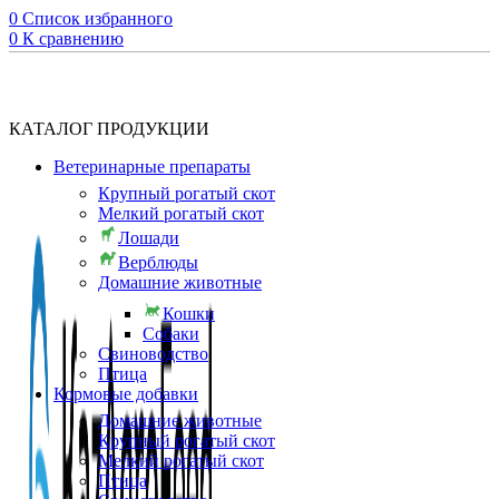
0
Список избранного
0
К сравнению
КАТАЛОГ ПРОДУКЦИИ
Ветеринарные препараты
Крупный рогатый скот
Мелкий рогатый скот
Лошади
Верблюды
Домашние животные
Кошки
Собаки
Свиноводство
Птица
Кормовые добавки
Домашние животные
Крупный рогатый скот
Мелкий рогатый скот
Птица