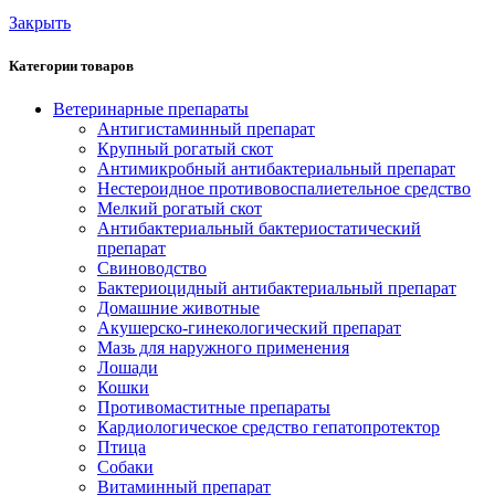
Закрыть
Категории товаров
Ветеринарные препараты
Антигистаминный препарат
Крупный рогатый скот
Антимикробный антибактериальный препарат
Нестероидное противовоспалиетельное средство
Мелкий рогатый скот
Антибактериальный бактериостатический
препарат
Свиноводство
Бактериоцидный антибактериальный препарат
Домашние животные
Акушерско-гинекологический препарат
Мазь для наружного применения
Лошади
Кошки
Противомаститные препараты
Кардиологическое средство гепатопротектор
Птица
Собаки
Витаминный препарат