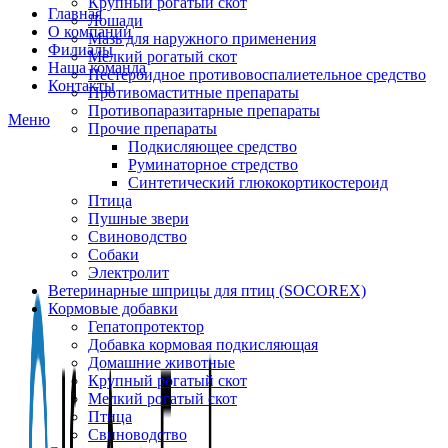
Крупный рогатый скот
Главная
Лошади
О компании
Мазь для наружного применения
Филиалы
Мелкий рогатый скот
Наша команда
Нестероидное противовоспалиетельное средство
Контакты
Противомаститные препараты
Противопаразитарные препараты
Меню
Прочие препараты
Подкисляющее средство
Руминаторное стредство
Синтетический глюкокортикостероид
Птица
Пушные звери
Свиноводство
Собаки
Электролит
Ветеринарные шприцы для птиц (SOCOREX)
Кормовые добавки
Гепатопротектор
Добавка кормовая подкисляющая
Домашние животные
Крупный рогатый скот
Мелкий рогатый скот
Птица
Свиноводство