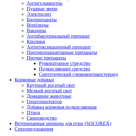
Антигельминтик
Пушные звери
Электролит
Биопрепараты
Верблюды
Вакцины
Антибактериальный препарат
Кролики
Антитоксикационый препарат
Противопаразитарные препараты
Прочие препараты
Руминаторное стредство
Подкисляющее средство
Синтетический глюкокортикостероид
Кормовые добавки
Крупный рогатый скот
Мелкий рогатый скот
Домашние животные
Гепатопротектор
Добавка кормовая подкисляющая
Птица
Свиноводство
Ветеринарные шприцы для птиц (SOCOREX)
Спецпредложения