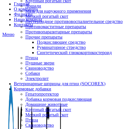
Крупный рогатый скот
Главная
Лошади
О компании
Мазь для наружного применения
Филиалы
Мелкий рогатый скот
Наша команда
Нестероидное противовоспалиетельное средство
Контакты
Противомаститные препараты
Противопаразитарные препараты
Меню
Прочие препараты
Подкисляющее средство
Руминаторное стредство
Синтетический глюкокортикостероид
Птица
Пушные звери
Свиноводство
Собаки
Электролит
Ветеринарные шприцы для птиц (SOCOREX)
Кормовые добавки
Гепатопротектор
Добавка кормовая подкисляющая
Домашние животные
Крупный рогатый скот
Мелкий рогатый скот
Птица
Свиноводство