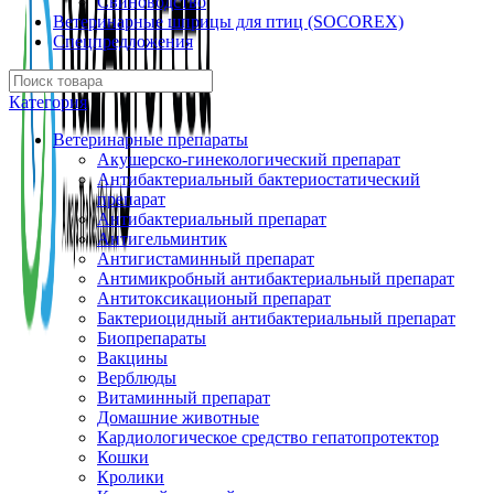
Свиноводство
Ветеринарные шприцы для птиц (SOCOREX)
Спецпредложения
Категория
Ветеринарные препараты
Акушерско-гинекологический препарат
Антибактериальный бактериостатический
препарат
Антибактериальный препарат
Антигельминтик
Антигистаминный препарат
Антимикробный антибактериальный препарат
Антитоксикационый препарат
Бактериоцидный антибактериальный препарат
Биопрепараты
Вакцины
Верблюды
Витаминный препарат
Домашние животные
Кардиологическое средство гепатопротектор
Кошки
Кролики