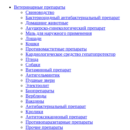
Ветеринарные препараты
Свиноводство
Бактериоцидный антибактериальный препарат
Домашние животные
Акушерско-гинекологический препарат
Мазь для наружного применения
Лошади
Кошки
Противомаститные препараты
Кардиологическое средство гепатопротектор
Птица
Собаки
Витаминный препарат
Антигельминтик
Пушные звери
Электролит
Биопрепараты
Верблюды
Вакцины
Антибактериальный препарат
Кролики
Антитоксикационый препарат
Противопаразитарные препараты
Прочие препараты