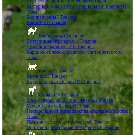
Антитоксикационый препарат
1 Товар
Бактериоцидный антибактериальный препарат
1
Товар
Биопрепараты
5 Товаров
Вакцины
5 Товаров
Верблюды
49 Товаров
Витаминный препарат
11 Товаров
Домашние животные
10 Товаров
Кардиологическое средство гепатопротектор
1
Товар
Кошки
27 Товаров
Кролики
28 Товаров
Крупный рогатый скот
109 Товаров
Лошади
55 Товаров
Мазь для наружного применения
2 Товара
Мелкий рогатый скот
63 Товара
Нестероидное противовоспалиетельное средство
1
Товар
Противомаститные препараты
9 Товаров
Противопаразитарные препараты
12 Товаров