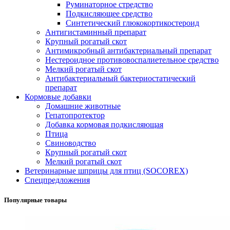
Руминаторное стредство
Подкисляющее средство
Синтетический глюкокортикостероид
Антигистаминный препарат
Крупный рогатый скот
Антимикробный антибактериальный препарат
Нестероидное противовоспалиетельное средство
Мелкий рогатый скот
Антибактериальный бактериостатический
препарат
Кормовые добавки
Домашние животные
Гепатопротектор
Добавка кормовая подкисляющая
Птица
Свиноводство
Крупный рогатый скот
Мелкий рогатый скот
Ветеринарные шприцы для птиц (SOCOREX)
Спецпредложения
Популярные товары