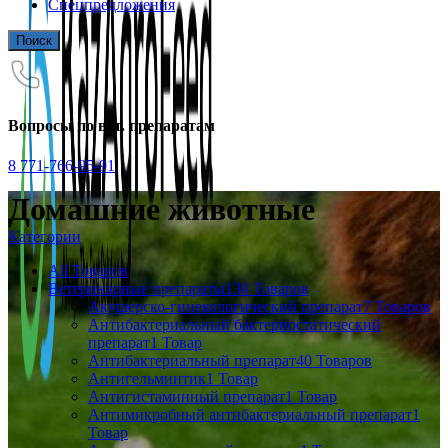
Спецпредложения
Поиск
Вопросы по вет. препаратам
8 771-766-95-91
Домашние животные
Категории
All
Товаров
Ветеринарные препараты
130 Товаров
Акушерско-гинекологический препарат
7 Товаров
Антибактериальный бактериостатический
препарат
1 Товар
Антибактериальный препарат
40 Товаров
Антигельминтик
1 Товар
Антигистаминный препарат
1 Товар
Антимикробный антибактериальный препарат
1
Товар