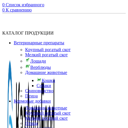
0
Список избранного
0
К сравнению
КАТАЛОГ ПРОДУКЦИИ
Ветеринарные препараты
Крупный рогатый скот
Мелкий рогатый скот
Лошади
Верблюды
Домашние животные
Кошки
Собаки
Свиноводство
Птица
Кормовые добавки
Домашние животные
Крупный рогатый скот
Мелкий рогатый скот
Птица