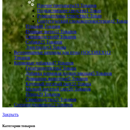
Прочие препараты
19 Товаров
Подкисляющее средство
1 Товар
Руминаторное стредство
1 Товар
Синтетический глюкокортикостероид
1 Товар
Птица
48 Товаров
Пушные звери
11 Товаров
Свиноводство
69 Товаров
Собаки
25 Товаров
Электролит
3 Товара
Ветеринарные шприцы для птиц (SOCOREX)
12
Товаров
Кормовые добавки
47 Товаров
Гепатопротектор
2 Товара
Добавка кормовая подкисляющая
5 Товаров
Домашние животные
5 Товаров
Крупный рогатый скот
22 Товара
Мелкий рогатый скот
20 Товаров
Птица
29 Товаров
Свиноводство
25 Товаров
Спецпредложения
12 Товаров
Закрыть
Категории товаров