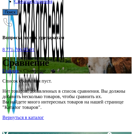
Спецпредложения
Поиск
Вопросы по вет. препаратам
8 771-766-95-91
Сравнение
Главная
»
Сравнение
Список сравнения пуст.
Нет товаров, добавленных в список сравнения. Вы должны
добавить несколько товаров, чтобы сравнить их.
Вы найдете много интересных товаров на нашей странице
"Каталог товаров".
Вернуться в каталог