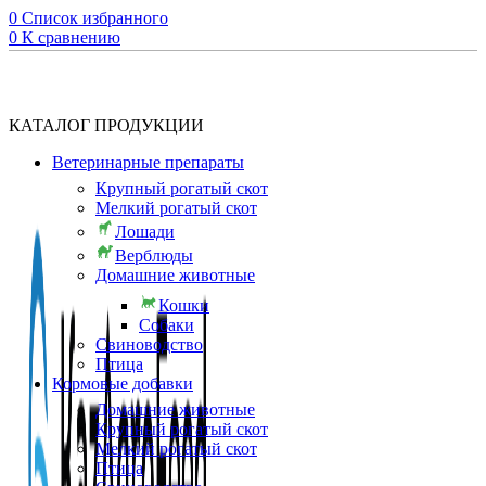
0
Список избранного
0
К сравнению
КАТАЛОГ ПРОДУКЦИИ
Ветеринарные препараты
Крупный рогатый скот
Мелкий рогатый скот
Лошади
Верблюды
Домашние животные
Кошки
Собаки
Свиноводство
Птица
Кормовые добавки
Домашние животные
Крупный рогатый скот
Мелкий рогатый скот
Птица