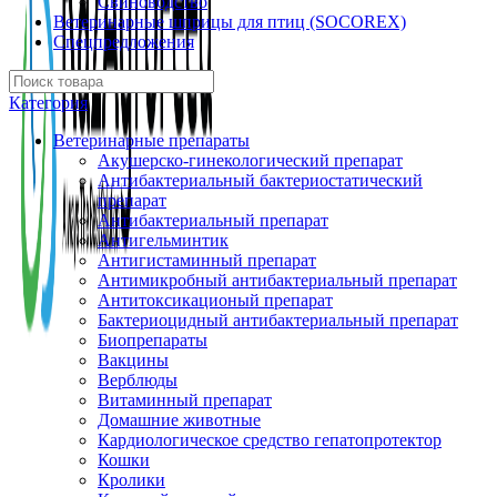
Свиноводство
Ветеринарные шприцы для птиц (SOCOREX)
Спецпредложения
Категория
Ветеринарные препараты
Акушерско-гинекологический препарат
Антибактериальный бактериостатический
препарат
Антибактериальный препарат
Антигельминтик
Антигистаминный препарат
Антимикробный антибактериальный препарат
Антитоксикационый препарат
Бактериоцидный антибактериальный препарат
Биопрепараты
Вакцины
Верблюды
Витаминный препарат
Домашние животные
Кардиологическое средство гепатопротектор
Кошки
Кролики