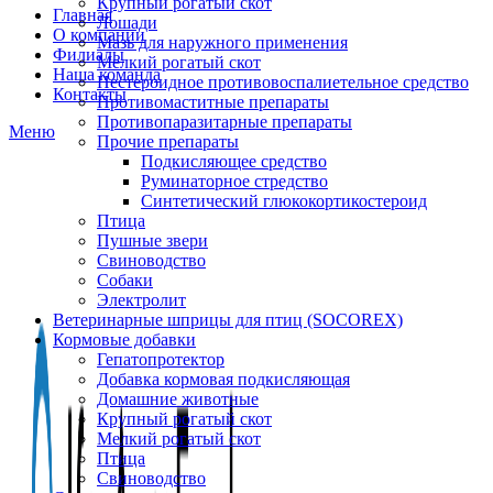
Крупный рогатый скот
Главная
Лошади
О компании
Мазь для наружного применения
Филиалы
Мелкий рогатый скот
Наша команда
Нестероидное противовоспалиетельное средство
Контакты
Противомаститные препараты
Противопаразитарные препараты
Меню
Прочие препараты
Подкисляющее средство
Руминаторное стредство
Синтетический глюкокортикостероид
Птица
Пушные звери
Свиноводство
Собаки
Электролит
Ветеринарные шприцы для птиц (SOCOREX)
Кормовые добавки
Гепатопротектор
Добавка кормовая подкисляющая
Домашние животные
Крупный рогатый скот
Мелкий рогатый скот
Птица
Свиноводство