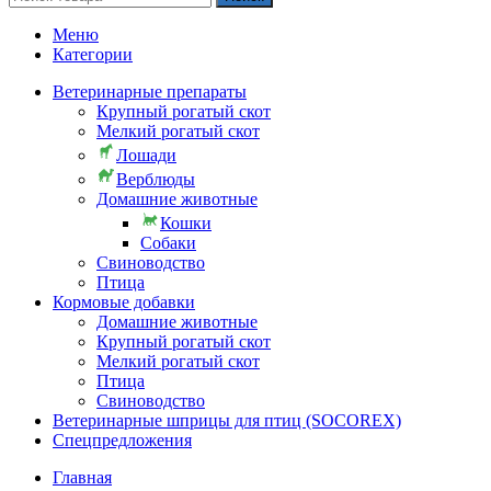
Меню
Категории
Ветеринарные препараты
Крупный рогатый скот
Мелкий рогатый скот
Лошади
Верблюды
Домашние животные
Кошки
Собаки
Свиноводство
Птица
Кормовые добавки
Домашние животные
Крупный рогатый скот
Мелкий рогатый скот
Птица
Свиноводство
Ветеринарные шприцы для птиц (SOCOREX)
Спецпредложения
Главная