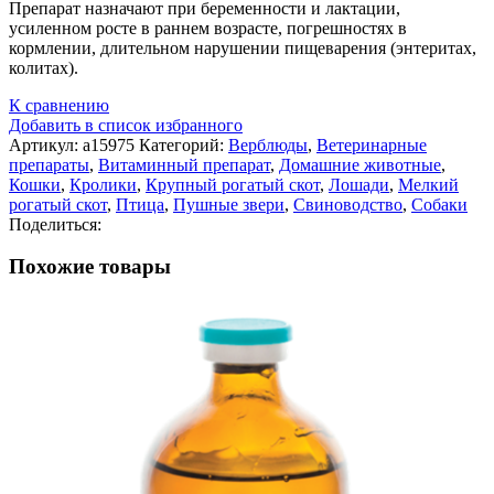
Препарат назначают при беременности и лактации,
усиленном росте в раннем возрасте, погрешностях в
кормлении, длительном нарушении пищеварения (энтеритах,
колитах).
К сравнению
Добавить в список избранного
Артикул:
а15975
Категорий:
Верблюды
,
Ветеринарные
препараты
,
Витаминный препарат
,
Домашние животные
,
Кошки
,
Кролики
,
Крупный рогатый скот
,
Лошади
,
Мелкий
рогатый скот
,
Птица
,
Пушные звери
,
Свиноводство
,
Собаки
Поделиться:
Похожие товары