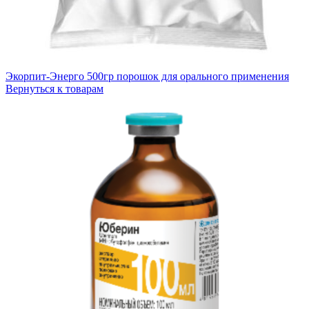
Экорпит-Энерго 500гр порошок для орального применения
Вернуться к товарам