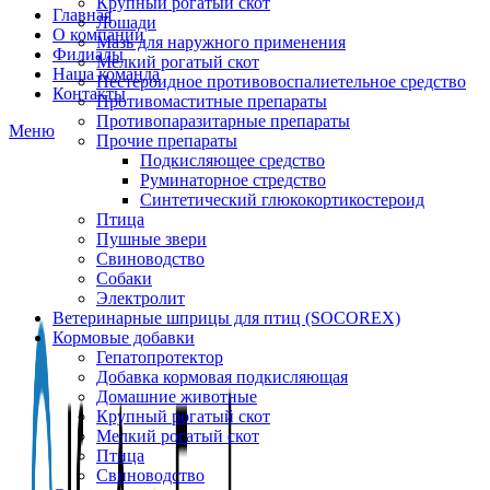
Крупный рогатый скот
Главная
Лошади
О компании
Мазь для наружного применения
Филиалы
Мелкий рогатый скот
Наша команда
Нестероидное противовоспалиетельное средство
Контакты
Противомаститные препараты
Противопаразитарные препараты
Меню
Прочие препараты
Подкисляющее средство
Руминаторное стредство
Синтетический глюкокортикостероид
Птица
Пушные звери
Свиноводство
Собаки
Электролит
Ветеринарные шприцы для птиц (SOCOREX)
Кормовые добавки
Гепатопротектор
Добавка кормовая подкисляющая
Домашние животные
Крупный рогатый скот
Мелкий рогатый скот
Птица
Свиноводство