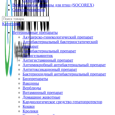
Свиноводство
Ветеринарные шприцы для птиц (SOCOREX)
Спецпредложения
Категория
Ветеринарные препараты
Акушерско-гинекологический препарат
Антибактериальный бактериостатический
препарат
Антибактериальный препарат
Антигельминтик
Антигистаминный препарат
Антимикробный антибактериальный препарат
Антитоксикационый препарат
Бактериоцидный антибактериальный препарат
Биопрепараты
Вакцины
Верблюды
Витаминный препарат
Домашние животные
Кардиологическое средство гепатопротектор
Кошки
Кролики