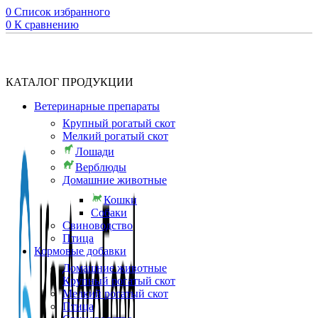
0
Список избранного
0
К сравнению
КАТАЛОГ ПРОДУКЦИИ
Ветеринарные препараты
Крупный рогатый скот
Мелкий рогатый скот
Лошади
Верблюды
Домашние животные
Кошки
Собаки
Свиноводство
Птица
Кормовые добавки
Домашние животные
Крупный рогатый скот
Мелкий рогатый скот
Птица