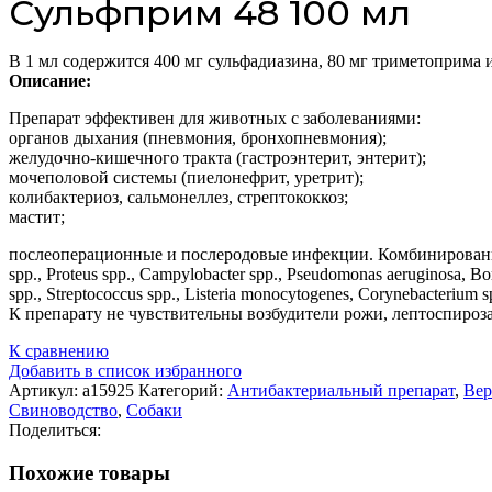
Сульфприм 48 100 мл
В 1 мл содержится 400 мг сульфадиазина, 80 мг триметоприма 
Описание:
Препарат эффективен для животных с заболеваниями:
органов дыхания (пневмония, бронхопневмония);
желудочно-кишечного тракта (гастроэнтерит, энтерит);
мочеполовой системы (пиелонефрит, уретрит);
колибактериоз, сальмонеллез, стрептококкоз;
мастит;
послеоперационные и послеродовые инфекции. Комбинированный 
spp., Proteus spp., Campylobacter spp., Pseudomonas aeruginosa, Bo
spp., Streptococcus spp., Listeria monocytogenes, Corynebacterium
К препарату не чувствительны возбудители рожи, лептоспироза
К сравнению
Добавить в список избранного
Артикул:
а15925
Категорий:
Антибактериальный препарат
,
Ве
Свиноводство
,
Собаки
Поделиться:
Похожие товары