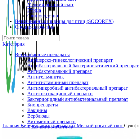
Мелкий рогатый скот
Птица
Свиноводство
Ветеринарные шприцы для птиц (SOCOREX)
Спецпредложения
Категория
Ветеринарные препараты
Акушерско-гинекологический препарат
Антибактериальный бактериостатический препарат
Антибактериальный препарат
Антигельминтик
Антигистаминный препарат
Антимикробный антибактериальный препарат
Антитоксикационый препарат
Бактериоцидный антибактериальный препарат
Биопрепараты
Вакцины
Верблюды
Витаминный препарат
Главная
Ветеринарные препараты
Мелкий рогатый скот
Сульфп
Домашние животные
Кардиологическое средство гепатопротектор
Кошки