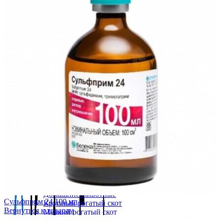
Кролики
Главная
Крупный рогатый скот
О компании
Лошади
Филиалы
Мазь для наружного применения
Наша команда
Мелкий рогатый скот
Контакты
Нестероидное противовоспалиетельное средство
Меню
Противомаститные препараты
Противопаразитарные препараты
Прочие препараты
Подкисляющее средство
Руминаторное стредство
Синтетический глюкокортикостероид
Птица
Пушные звери
Свиноводство
Собаки
Электролит
Ветеринарные шприцы для птиц (SOCOREX)
Кормовые добавки
Гепатопротектор
Добавка кормовая подкисляющая
Домашние животные
Сульфприм 24 100 мл
Крупный рогатый скот
Вернуться к товарам
Мелкий рогатый скот
Птица