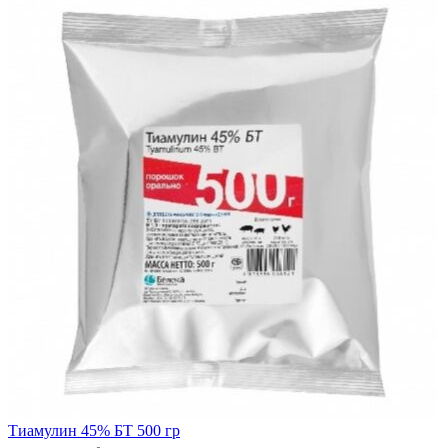
Свиноводство
Спецпредложения
Поиск
Вопросы по вет. препаратам
8 771-766-95-91
Тиамулин 45% БТ 500 гр