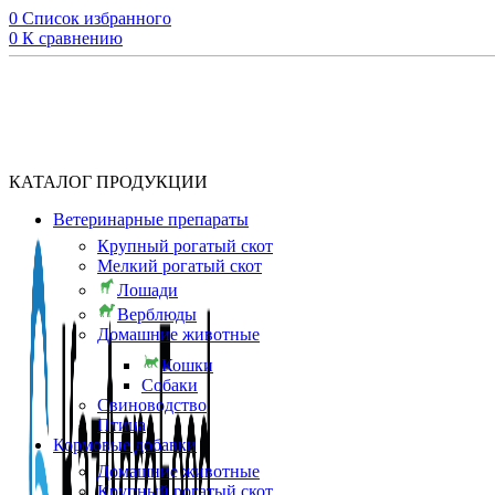
0
Список избранного
0
К сравнению
КАТАЛОГ ПРОДУКЦИИ
Ветеринарные препараты
Крупный рогатый скот
Мелкий рогатый скот
Лошади
Верблюды
Домашние животные
Кошки
Собаки
Свиноводство
Птица
Кормовые добавки
Домашние животные
Крупный рогатый скот