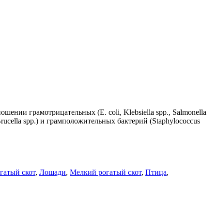
ии грамотрицательных (E. coli, Klebsiella spp., Salmonella
p., Brucella spp.) и грамположительных бактерий (Staphylococcus
гатый скот
,
Лошади
,
Мелкий рогатый скот
,
Птица
,