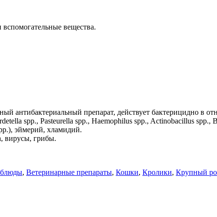
и вспомогательные вещества.
антибактериальный препарат, действует бактерицидно в отношен
rdetella spp., Pasteurella spp., Haemophilus spp., Actinobacillus sp
 spp.), эймерий, хламидий.
, вирусы, грибы.
рблюды
,
Ветеринарные препараты
,
Кошки
,
Кролики
,
Крупный ро