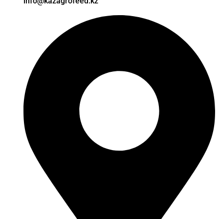
info@kazagrofeed.kz