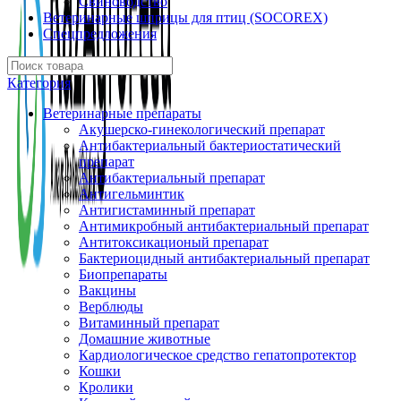
Свиноводство
Ветеринарные шприцы для птиц (SOCOREX)
Спецпредложения
Категория
Ветеринарные препараты
Акушерско-гинекологический препарат
Антибактериальный бактериостатический
препарат
Антибактериальный препарат
Антигельминтик
Антигистаминный препарат
Антимикробный антибактериальный препарат
Антитоксикационый препарат
Бактериоцидный антибактериальный препарат
Биопрепараты
Вакцины
Верблюды
Витаминный препарат
Домашние животные
Кардиологическое средство гепатопротектор
Кошки
Кролики