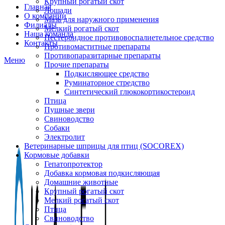
Крупный рогатый скот
Главная
Лошади
О компании
Мазь для наружного применения
Филиалы
Мелкий рогатый скот
Наша команда
Нестероидное противовоспалиетельное средство
Контакты
Противомаститные препараты
Противопаразитарные препараты
Меню
Прочие препараты
Подкисляющее средство
Руминаторное стредство
Синтетический глюкокортикостероид
Птица
Пушные звери
Свиноводство
Собаки
Электролит
Ветеринарные шприцы для птиц (SOCOREX)
Кормовые добавки
Гепатопротектор
Добавка кормовая подкисляющая
Домашние животные
Крупный рогатый скот
Мелкий рогатый скот
Птица
Свиноводство