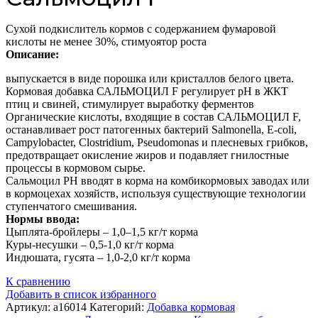
Сухой подкислитель кормов с содержанием фумаровой
кислоты не менее 30%, стимуоятор роста
Описание:
выпускается в виде порошка или кристаллов белого цвета.
Кормовая добавка САЛЬМОЦИЛ F регулирует рН в ЖКТ
птиц и свиней, стимулирует выработку ферментов
Органические кислоты, входящие в состав САЛЬМОЦИЛ F,
останавливает рост патогенных бактерий Salmonella, E-coli,
Campylobacter, Clostridium, Pseudomonas и плесневых грибков,
предотвращает окисление жиров и подавляет гнилостные
процессы в кормовом сырье.
Сальмоцил PH вводят в корма на комбикормовых заводах или
в кормоцехах хозяйств, используя существующие технологии
ступенчатого смешивания.
Нормы ввода:
Цыплята-бройлеры – 1,0–1,5 кг/т корма
Куры-несушки – 0,5-1,0 кг/т корма
Индюшата, гусята – 1,0-2,0 кг/т корма
К сравнению
Добавить в список избранного
Артикул:
а16014
Категорий:
Добавка кормовая