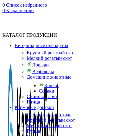
0
Список избранного
0
К сравнению
КАТАЛОГ ПРОДУКЦИИ
Ветеринарные препараты
Крупный рогатый скот
Мелкий рогатый скот
Лошади
Верблюды
Домашние животные
Кошки
Собаки
Свиноводство
Птица
Кормовые добавки
Домашние животные
Крупный рогатый скот
Мелкий рогатый скот
Птица