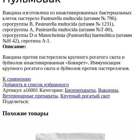
Вакцина изготовлена из инактивированных бактериальных
клеток пастерелл Pasteurella multocida (штамм № 796).
серогруппы В, Pasteurella multocida (штамм № 1231),
серогруппы А, Pasteurella multocida (штамм №Т-80),
серогруппы D и Manncheimia (Pasteurella) haemolitica (штамм
№H 42), серотипа А:1.
Описание:
Вакцина против пастереллеза крупного рогатого скота и
буйволов инактивированная «Бовирет». Иммунизация
крупного рогатого скота и буйволов против пастереллезов.
К сравнению
Добавить в список избранного
Артикул:
а16001
Категории:
Биопрепараты
,
Вакцины
,
Ветеринарные препараты
,
Крупный рогатый скот
Поделиться:
Похожие товары