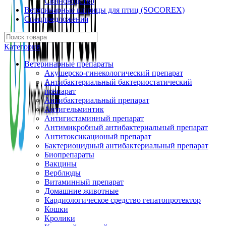
Свиноводство
Ветеринарные шприцы для птиц (SOCOREX)
Спецпредложения
Категория
Ветеринарные препараты
Акушерско-гинекологический препарат
Антибактериальный бактериостатический
препарат
Антибактериальный препарат
Антигельминтик
Антигистаминный препарат
Антимикробный антибактериальный препарат
Антитоксикационый препарат
Бактериоцидный антибактериальный препарат
Биопрепараты
Вакцины
Верблюды
Витаминный препарат
Домашние животные
Кардиологическое средство гепатопротектор
Кошки
Кролики