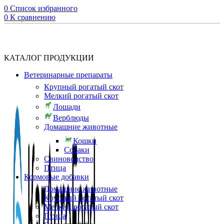
0
Список избранного
0
К сравнению
КАТАЛОГ ПРОДУКЦИИ
Ветеринарные препараты
Крупный рогатый скот
Мелкий рогатый скот
Лошади
Верблюды
Домашние животные
Кошки
Собаки
Свиноводство
Птица
Кормовые добавки
Домашние животные
Крупный рогатый скот
Мелкий рогатый скот
Птица