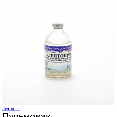
Лептопро
Пульмовак