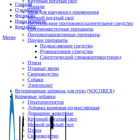
Крупный рогатый скот
Главная
Лошади
О компании
Мазь для наружного применения
Филиалы
Мелкий рогатый скот
Наша команда
Нестероидное противовоспалиетельное средство
Контакты
Противомаститные препараты
Противопаразитарные препараты
Меню
Прочие препараты
Подкисляющее средство
Руминаторное стредство
Синтетический глюкокортикостероид
Птица
Пушные звери
Свиноводство
Собаки
Электролит
Ветеринарные шприцы для птиц (SOCOREX)
Кормовые добавки
Гепатопротектор
Добавка кормовая подкисляющая
Домашние животные
Крупный рогатый скот
Мелкий рогатый скот
Птица
Свиноводство