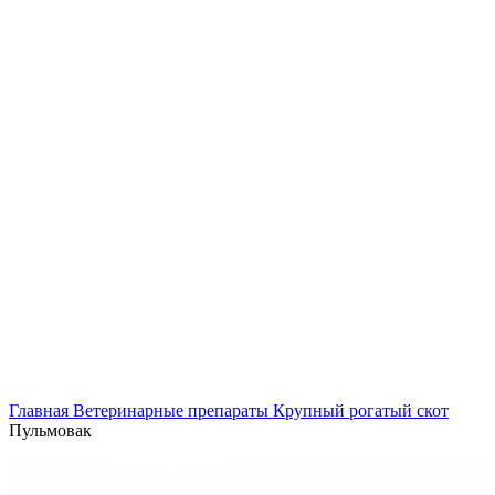
Главная
Ветеринарные препараты
Крупный рогатый скот
Пульмовак