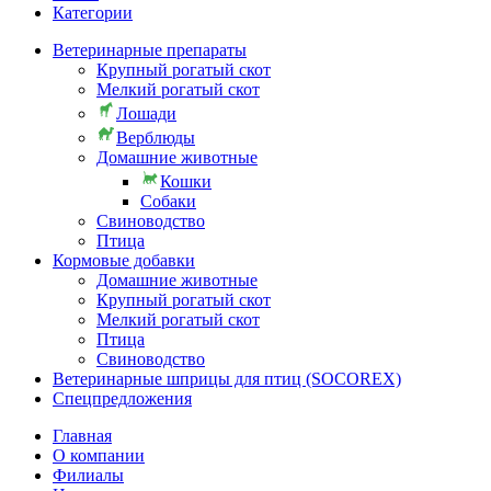
Категории
Ветеринарные препараты
Крупный рогатый скот
Мелкий рогатый скот
Лошади
Верблюды
Домашние животные
Кошки
Собаки
Свиноводство
Птица
Кормовые добавки
Домашние животные
Крупный рогатый скот
Мелкий рогатый скот
Птица
Свиноводство
Ветеринарные шприцы для птиц (SOCOREX)
Спецпредложения
Главная
О компании
Филиалы