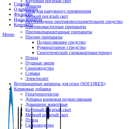
Крупный рогатый скот
Главная
Лошади
О компании
Мазь для наружного применения
Филиалы
Мелкий рогатый скот
Наша команда
Нестероидное противовоспалиетельное средство
Контакты
Противомаститные препараты
Противопаразитарные препараты
Меню
Прочие препараты
Подкисляющее средство
Руминаторное стредство
Синтетический глюкокортикостероид
Птица
Пушные звери
Свиноводство
Собаки
Электролит
Ветеринарные шприцы для птиц (SOCOREX)
Кормовые добавки
Гепатопротектор
Добавка кормовая подкисляющая
Домашние животные
Крупный рогатый скот
Мелкий рогатый скот
Птица
Свиноводство