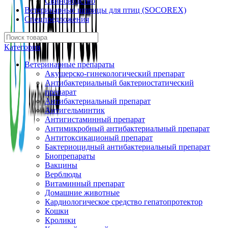
Свиноводство
Ветеринарные шприцы для птиц (SOCOREX)
Спецпредложения
Категория
Ветеринарные препараты
Акушерско-гинекологический препарат
Антибактериальный бактериостатический
препарат
Антибактериальный препарат
Антигельминтик
Антигистаминный препарат
Антимикробный антибактериальный препарат
Антитоксикационый препарат
Бактериоцидный антибактериальный препарат
Биопрепараты
Вакцины
Верблюды
Витаминный препарат
Домашние животные
Кардиологическое средство гепатопротектор
Кошки
Кролики