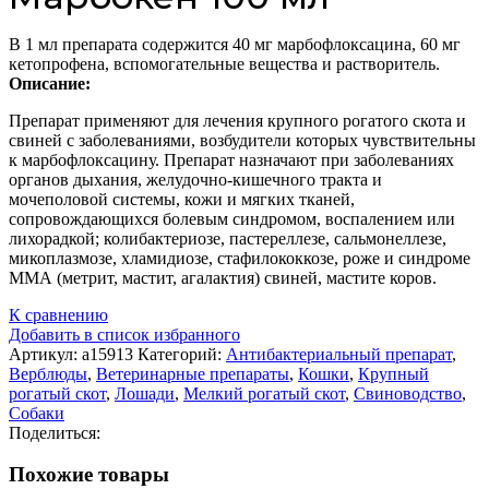
В 1 мл препарата содержится 40 мг марбофлоксацина, 60 мг
кетопрофена, вспомогательные вещества и растворитель.
Описание:
Препарат применяют для лечения крупного рогатого скота и
свиней с заболеваниями, возбудители которых чувствительны
к марбофлоксацину. Препарат назначают при заболеваниях
органов дыхания, желудочно-кишечного тракта и
мочеполовой системы, кожи и мягких тканей,
сопровождающихся болевым синдромом, воспалением или
лихорадкой; колибактериозе, пастереллезе, сальмонеллезе,
микоплазмозе, хламидиозе, стафилококкозе, роже и синдроме
ММА (метрит, мастит, агалактия) свиней, мастите коров.
К сравнению
Добавить в список избранного
Артикул:
а15913
Категорий:
Антибактериальный препарат
,
Верблюды
,
Ветеринарные препараты
,
Кошки
,
Крупный
рогатый скот
,
Лошади
,
Мелкий рогатый скот
,
Свиноводство
,
Собаки
Поделиться:
Похожие товары