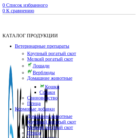
0
Список избранного
0
К сравнению
КАТАЛОГ ПРОДУКЦИИ
Ветеринарные препараты
Крупный рогатый скот
Мелкий рогатый скот
Лошади
Верблюды
Домашние животные
Кошки
Собаки
Свиноводство
Птица
Кормовые добавки
Домашние животные
Крупный рогатый скот
Мелкий рогатый скот
Птица