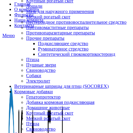
Крупный рогатый скот
Главная
Лошади
О компании
Мазь для наружного применения
Филиалы
Мелкий рогатый скот
Наша команда
Нестероидное противовоспалиетельное средство
Контакты
Противомаститные препараты
Противопаразитарные препараты
Меню
Прочие препараты
Подкисляющее средство
Руминаторное стредство
Синтетический глюкокортикостероид
Птица
Пушные звери
Свиноводство
Собаки
Электролит
Ветеринарные шприцы для птиц (SOCOREX)
Кормовые добавки
Гепатопротектор
Добавка кормовая подкисляющая
Домашние животные
Крупный рогатый скот
Мелкий рогатый скот
Птица
Свиноводство