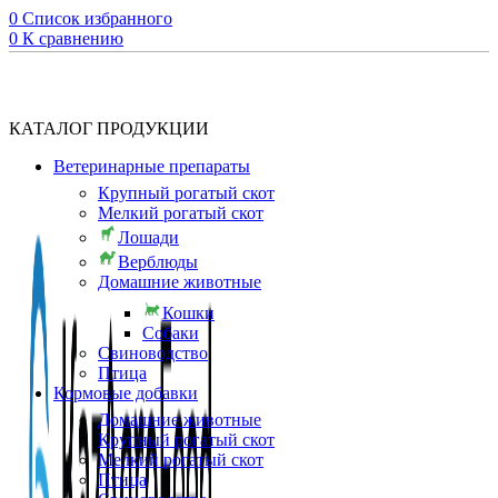
0
Список избранного
0
К сравнению
КАТАЛОГ ПРОДУКЦИИ
Ветеринарные препараты
Крупный рогатый скот
Мелкий рогатый скот
Лошади
Верблюды
Домашние животные
Кошки
Собаки
Свиноводство
Птица
Кормовые добавки
Домашние животные
Крупный рогатый скот
Мелкий рогатый скот
Птица