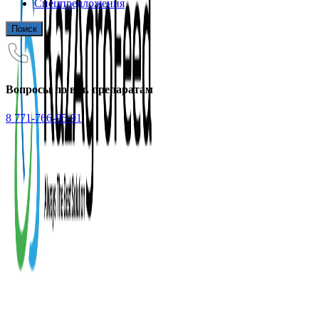
Спецпредложения
Поиск
Вопросы по вет. препаратам
8 771-766-95-91