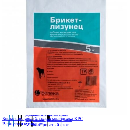
Кролики
Главная
Крупный рогатый скот
О компании
Лошади
Филиалы
Мазь для наружного применения
Наша команда
Мелкий рогатый скот
Контакты
Нестероидное противовоспалиетельное средство
Меню
Противомаститные препараты
Противопаразитарные препараты
Прочие препараты
Подкисляющее средство
Руминаторное стредство
Синтетический глюкокортикостероид
Птица
Пушные звери
Свиноводство
Собаки
Электролит
Ветеринарные шприцы для птиц (SOCOREX)
Кормовые добавки
Гепатопротектор
Добавка кормовая подкисляющая
Домашние животные
Брикет-лизунец 5 кг для молодняка КРС
Крупный рогатый скот
Вернуться к товарам
Мелкий рогатый скот
Птица