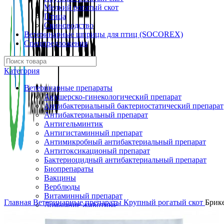
Мелкий рогатый скот
Птица
Свиноводство
Ветеринарные шприцы для птиц (SOCOREX)
Спецпредложения
Категория
Ветеринарные препараты
Акушерско-гинекологический препарат
Антибактериальный бактериостатический препарат
Антибактериальный препарат
Антигельминтик
Антигистаминный препарат
Антимикробный антибактериальный препарат
Антитоксикационый препарат
Бактериоцидный антибактериальный препарат
Биопрепараты
Вакцины
Верблюды
Витаминный препарат
Главная
Ветеринарные препараты
Крупный рогатый скот
Брике
Домашние животные
Кардиологическое средство гепатопротектор
Кошки