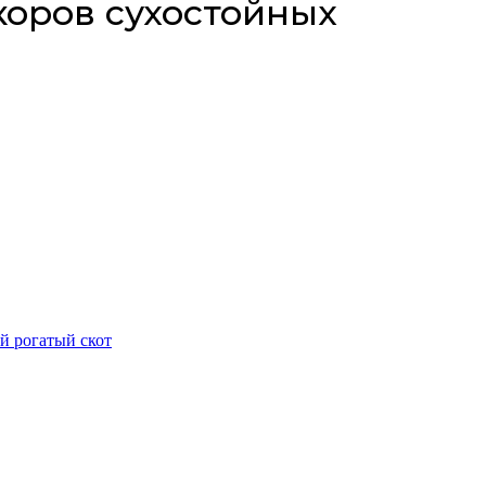
коров сухостойных
 рогатый скот