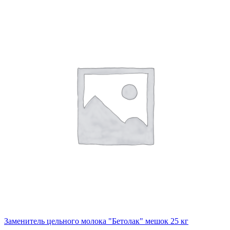
Свиноводство
Спецпредложения
Поиск
Вопросы по вет. препаратам
8 771-766-95-91
Заменитель цельного молока "Бетолак" мешок 25 кг