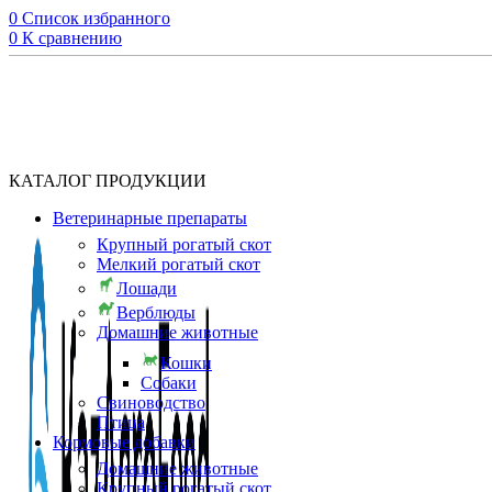
0
Список избранного
0
К сравнению
КАТАЛОГ ПРОДУКЦИИ
Ветеринарные препараты
Крупный рогатый скот
Мелкий рогатый скот
Лошади
Верблюды
Домашние животные
Кошки
Собаки
Свиноводство
Птица
Кормовые добавки
Домашние животные
Крупный рогатый скот