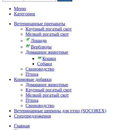
Меню
Категории
Ветеринарные препараты
Крупный рогатый скот
Мелкий рогатый скот
Лошади
Верблюды
Домашние животные
Кошки
Собаки
Свиноводство
Птица
Кормовые добавки
Домашние животные
Крупный рогатый скот
Мелкий рогатый скот
Птица
Свиноводство
Ветеринарные шприцы для птиц (SOCOREX)
Спецпредложения
Главная