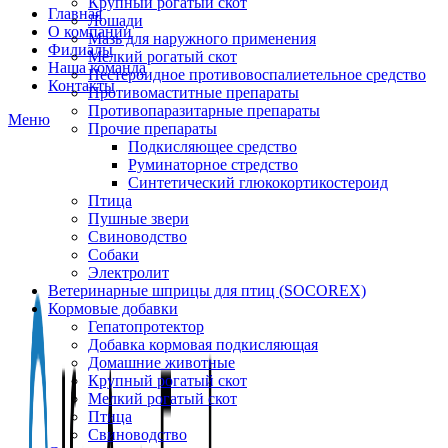
Крупный рогатый скот
Главная
Лошади
О компании
Мазь для наружного применения
Филиалы
Мелкий рогатый скот
Наша команда
Нестероидное противовоспалиетельное средство
Контакты
Противомаститные препараты
Противопаразитарные препараты
Меню
Прочие препараты
Подкисляющее средство
Руминаторное стредство
Синтетический глюкокортикостероид
Птица
Пушные звери
Свиноводство
Собаки
Электролит
Ветеринарные шприцы для птиц (SOCOREX)
Кормовые добавки
Гепатопротектор
Добавка кормовая подкисляющая
Домашние животные
Крупный рогатый скот
Мелкий рогатый скот
Птица
Свиноводство