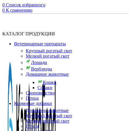
0
Список избранного
0
К сравнению
КАТАЛОГ ПРОДУКЦИИ
Ветеринарные препараты
Крупный рогатый скот
Мелкий рогатый скот
Лошади
Верблюды
Домашние животные
Кошки
Собаки
Свиноводство
Птица
Кормовые добавки
Домашние животные
Крупный рогатый скот
Мелкий рогатый скот
Птица