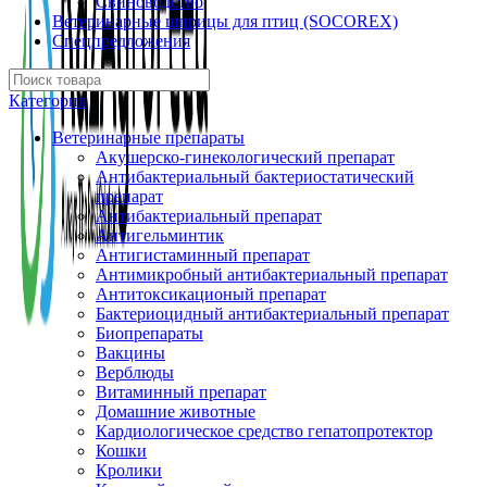
Свиноводство
Ветеринарные шприцы для птиц (SOCOREX)
Спецпредложения
Категория
Ветеринарные препараты
Акушерско-гинекологический препарат
Антибактериальный бактериостатический
препарат
Антибактериальный препарат
Антигельминтик
Антигистаминный препарат
Антимикробный антибактериальный препарат
Антитоксикационый препарат
Бактериоцидный антибактериальный препарат
Биопрепараты
Вакцины
Верблюды
Витаминный препарат
Домашние животные
Кардиологическое средство гепатопротектор
Кошки
Кролики