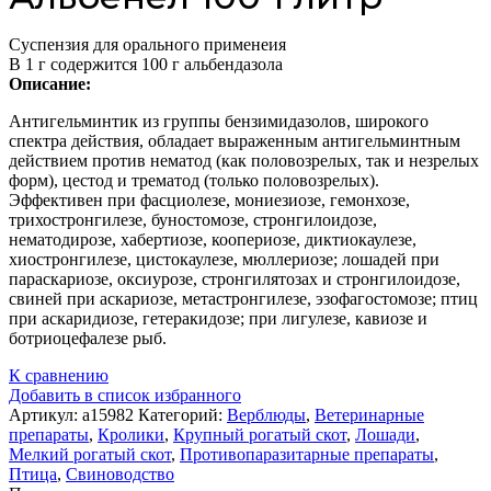
Суспензия для орального применеия
В 1 г содержится 100 г альбендазола
Описание:
Антигельминтик из группы бензимидазолов, широкого
спектра действия, обладает выраженным антигельминтным
действием против нематод (как половозрелых, так и незрелых
форм), цестод и трематод (только половозрелых).
Эффективен при фасциолезе, мониезиозе, гемонхозе,
трихостронгилезе, буностомозе, стронгилоидозе,
нематодирозе, хабертиозе, коопериозе, диктиокаулезе,
хиостронгилезе, цистокаулезе, мюллериозе; лошадей при
параскариозе, оксиурозе, стронгилятозах и стронгилоидозе,
свиней при аскариозе, метастронгилезе, эзофагостомозе; птиц
при аскаридиозе, гетеракидозе; при лигулезе, кавиозе и
ботриоцефалезе рыб.
К сравнению
Добавить в список избранного
Артикул:
а15982
Категорий:
Верблюды
,
Ветеринарные
препараты
,
Кролики
,
Крупный рогатый скот
,
Лошади
,
Мелкий рогатый скот
,
Противопаразитарные препараты
,
Птица
,
Свиноводство