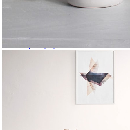
Кролики
Главная
Крупный рогатый скот
О компании
Лошади
Филиалы
Мазь для наружного применения
Наша команда
Мелкий рогатый скот
Контакты
Нестероидное противовоспалиетельное средство
Меню
Противомаститные препараты
Противопаразитарные препараты
Прочие препараты
Подкисляющее средство
Руминаторное стредство
Синтетический глюкокортикостероид
Птица
Пушные звери
Свиноводство
Собаки
Электролит
Ветеринарные шприцы для птиц (SOCOREX)
Кормовые добавки
Гепатопротектор
Добавка кормовая подкисляющая
Домашние животные
Крупный рогатый скот
Мелкий рогатый скот
Птица