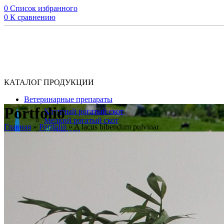
0
Список избранного
0
К сравнению
КАТАЛОГ ПРОДУКЦИИ
Ветеринарные препараты
Portfolio
Крупный рогатый скот
Мелкий рогатый скот
Главная
»
Portfolio
»
A lacus bibendum pulvinar
Лошади
Верблюды
Домашние животные
Кошки
Собаки
Свиноводство
Птица
Кормовые добавки
Домашние животные
Крупный рогатый скот