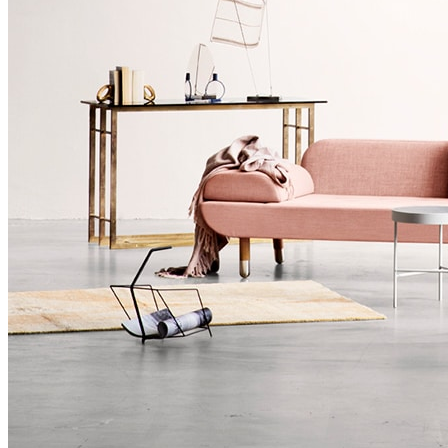
Свиноводство
Спецпредложения
Поиск
Вопросы по вет. препаратам
8 771-766-95-91