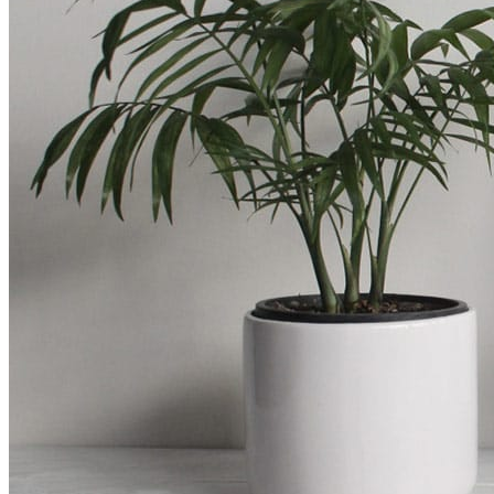
Мелкий рогатый скот
Птица
Свиноводство
Ветеринарные шприцы для птиц (SOCOREX)
Спецпредложения
Категория
Ветеринарные препараты
Акушерско-гинекологический препарат
Антибактериальный бактериостатический препарат
Антибактериальный препарат
Антигельминтик
Антигистаминный препарат
Антимикробный антибактериальный препарат
Антитоксикационый препарат
Бактериоцидный антибактериальный препарат
Биопрепараты
Вакцины
Верблюды
Витаминный препарат
Домашние животные
Кардиологическое средство гепатопротектор
Кошки